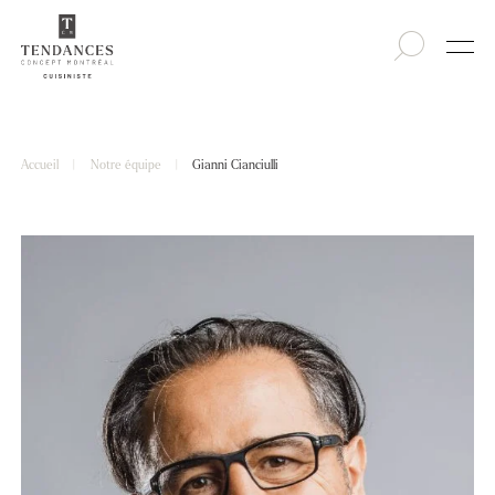
Accueil
|
Notre équipe
|
Gianni Cianciulli