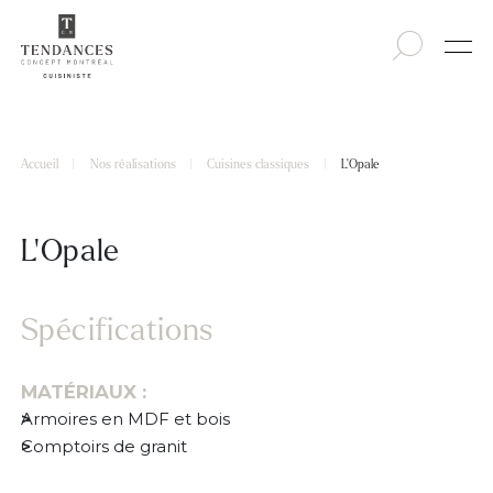
Accueil
|
Nos réalisations
|
Cuisines classiques
|
L’Opale
L’Opale
Spécifications
MATÉRIAUX :
Armoires en MDF et bois
Comptoirs de granit