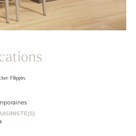
ications
ker-Filippin.
mporaines
UISINISTE(S)
a