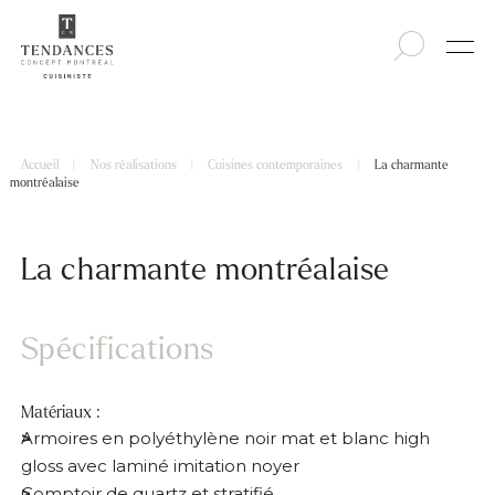
Accueil
|
Nos réalisations
|
Cuisines contemporaines
|
La charmante
montréalaise
La charmante montréalaise
Spécifications
Matériaux :
Armoires en polyéthylène noir mat et blanc high
gloss avec laminé imitation noyer
Comptoir de quartz et stratifié