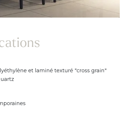
ications
yéthylène et laminé texturé "cross grain"
uartz
mporaines