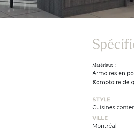
Spécif
Matériaux :
Armoires en pol
Comptoire de q
STYLE
Cuisines conte
VILLE
Montréal