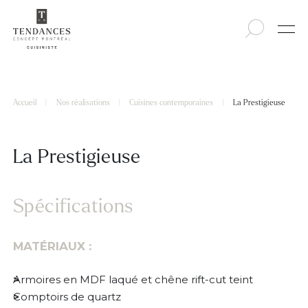
Accueil
|
Nos réalisations
|
Cuisines contemporaines
|
La Prestigieuse
La Prestigieuse
Spécifications
MATÉRIAUX :
Armoires en MDF laqué et chêne rift-cut teint
Comptoirs de quartz