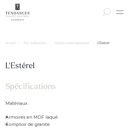
Accueil
|
Nos réalisations
|
Cuisines contemporaines
|
L’Estérel
L’Estérel
Spécifications
Matériaux :
Armoires en MDF laqué
Comptoir de granite