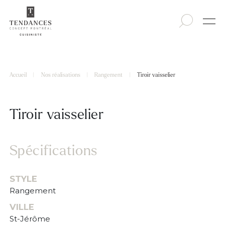
Accueil
|
Nos réalisations
|
Rangement
|
Tiroir vaisselier
Tiroir vaisselier
Spécifications
STYLE
Rangement
VILLE
St-Jérôme