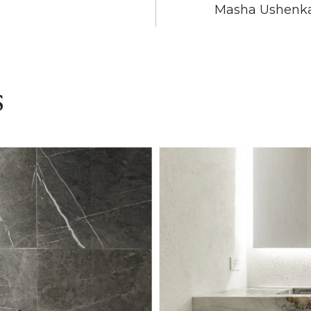
Masha Ushenk
s