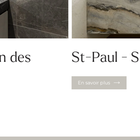
in des
St-Paul - S
En savoir plus