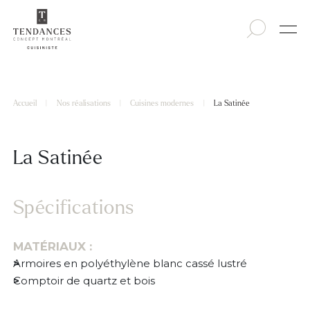
Accueil
|
Nos réalisations
|
Cuisines modernes
|
La Satinée
La Satinée
Spécifications
MATÉRIAUX :
Armoires en polyéthylène blanc cassé lustré
Comptoir de quartz et bois